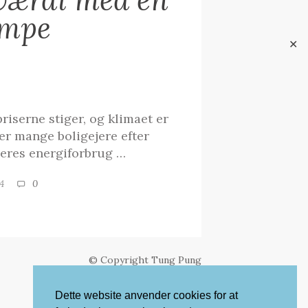
mpe
✕
priserne stiger, og klimaet er
er mange boligejere efter
eres energiforbrug …
2024
0
© Copyright Tung Pung
Dette website anvender cookies for at