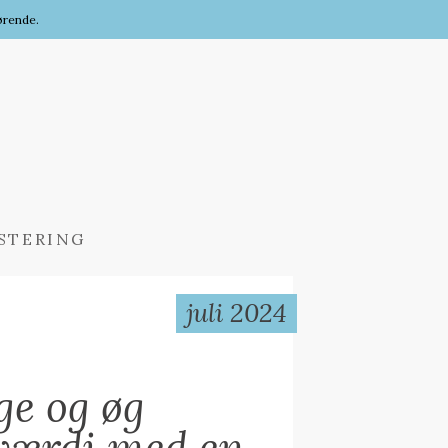
kørende.
STERING
juli 2024
ge og øg
 værdi med en