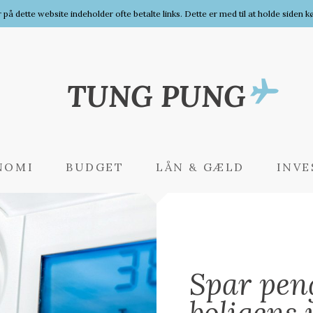
r på dette website indeholder ofte betalte links. Dette er med til at holde siden 
TUNG PUNG
NOMI
BUDGET
LÅN & GÆLD
INVE
Spar pen
boligens